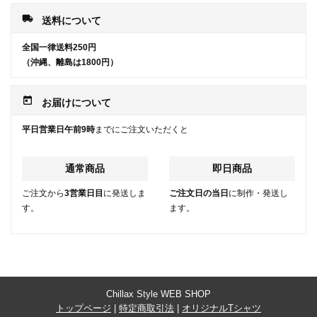
local_shipping
送料について
全国一律送料250円
（沖縄、離島は1800円）
today
お届けについて
平日営業日午前9時
までにご注文いただくと
通常商品
即日商品
ご注文から
3営業日目
に発送しま
ご注文日の当日
に制作・発送し
す。
ます。
Chillax Style WEB SHOP
トップページ
|
特定商取引法
|
オリジナルTシャツ