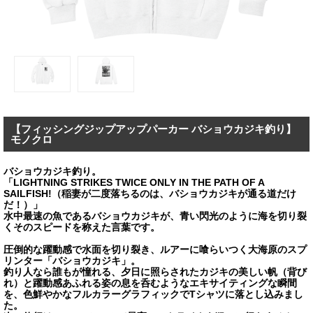
【フィッシングジップアップパーカー バショウカジキ釣り】
モノクロ
バショウカジキ釣り。
「LIGHTNING STRIKES TWICE ONLY IN THE PATH OF A
SAILFISH!（稲妻が二度落ちるのは、バショウカジキが通る道だけ
だ！）」
水中最速の魚であるバショウカジキが、青い閃光のように海を切り裂
くそのスピードを称えた言葉です。
圧倒的な躍動感で水面を切り裂き、ルアーに喰らいつく大海原のスプ
リンター「バショウカジキ」。
釣り人なら誰もが憧れる、夕日に照らされたカジキの美しい帆（背び
れ）と躍動感あふれる姿の息を呑むようなエキサイティングな瞬間
を、色鮮やかなフルカラーグラフィックでTシャツに落とし込みまし
た。