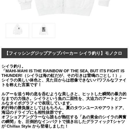
【フィッシングジップアップパーカー シイラ釣り】モノクロ
シイラ釣り。
「MAHI-MAHI IS THE RAINBOW OF THE SEA, BUT ITS FIGHT IS
THUNDER!（シイラは海の虹だが、その引きは雷鳴のごとし！）」
シイラの美しい体色と、見た目からは想像できないパワフルなファイ
トを称えた言葉です！
ルアーを追う時の息を呑むような美しさと、ヒットした瞬間の暴力的
なまでの力強さ。シイラという魚の二面性を、大迫力のアートとクー
ルなタイポグラフィで表現しています。
釣行時の勝負服としてはもちろん、夏のタウンユースやアウトドア、
海辺のドライブにも相性抜群です。
オフショアアングラーなら誰もが熱狂する「あの黄金のシイラの興奮
の瞬間」を、圧倒的なインパクトで描き出したグラフィックTシャツ
が Chillax Style から登場しました！