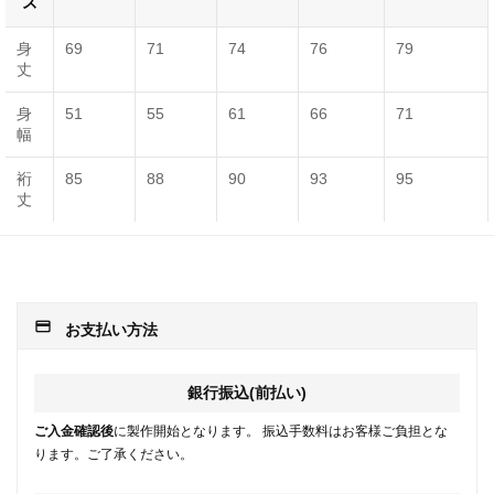
ズ
身
69
71
74
76
79
丈
身
51
55
61
66
71
幅
裄
85
88
90
93
95
丈
payment
お支払い方法
銀行振込(前払い)
ご入金確認後
に製作開始となります。 振込手数料はお客様ご負担とな
ります。ご了承ください。