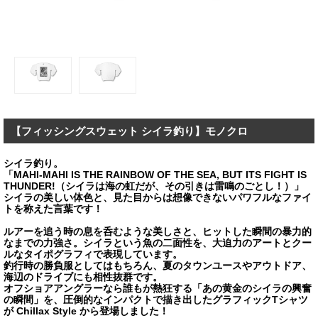
【フィッシングスウェット シイラ釣り】モノクロ
シイラ釣り。
「MAHI-MAHI IS THE RAINBOW OF THE SEA, BUT ITS FIGHT IS
THUNDER!（シイラは海の虹だが、その引きは雷鳴のごとし！）」
シイラの美しい体色と、見た目からは想像できないパワフルなファイ
トを称えた言葉です！
ルアーを追う時の息を呑むような美しさと、ヒットした瞬間の暴力的
なまでの力強さ。シイラという魚の二面性を、大迫力のアートとクー
ルなタイポグラフィで表現しています。
釣行時の勝負服としてはもちろん、夏のタウンユースやアウトドア、
海辺のドライブにも相性抜群です。
オフショアアングラーなら誰もが熱狂する「あの黄金のシイラの興奮
の瞬間」を、圧倒的なインパクトで描き出したグラフィックTシャツ
が Chillax Style から登場しました！