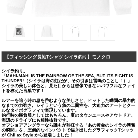
【フィッシング長袖Tシャツ シイラ釣り】モノクロ
シイラ釣り。
「MAHI-MAHI IS THE RAINBOW OF THE SEA, BUT ITS FIGHT IS
THUNDER!（シイラは海の虹だが、その引きは雷鳴のごとし！）」
シイラの美しい体色と、見た目からは想像できないパワフルなファイ
トを称えた言葉です！
ルアーを追う時の息を呑むような美しさと、ヒットした瞬間の暴力的
なまでの力強さ。シイラという魚の二面性を、大迫力のアートとクー
ルなタイポグラフィで表現しています。
釣行時の勝負服としてはもちろん、夏のタウンユースやアウトドア、
海辺のドライブにも相性抜群です。
オフショアアングラーなら誰もが熱狂する「あの黄金のシイラの興奮
の瞬間」を、圧倒的なインパクトで描き出したグラフィックTシャツ
が Chillax Style から登場しました！