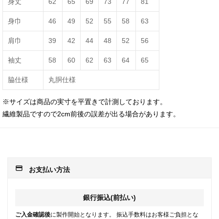
身丈
62
65
69
73
77
81
身巾
46
49
52
55
58
63
肩巾
39
42
44
48
52
56
袖丈
58
60
62
63
64
65
脇仕様
丸胴仕様
※サイズは商品の実寸を平置きで計測しております。
繊維製品ですので2cm前後の誤差が出る場合があります。
payment
お支払い方法
銀行振込(前払い)
ご入金確認後
に製作開始となります。 振込手数料はお客様ご負担とな