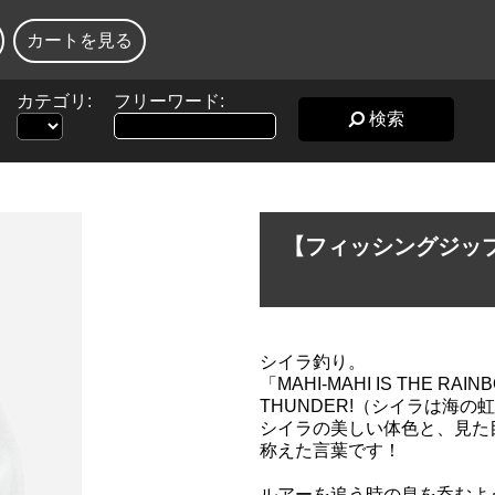
カートを見る
カテゴリ:
フリーワード:
検索
【フィッシングジッ
シイラ釣り。
「MAHI-MAHI IS THE RAINBO
THUNDER!（シイラは海
シイラの美しい体色と、見た
称えた言葉です！
ルアーを追う時の息を呑むよ