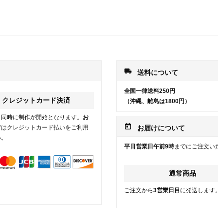
local_shipping
送料について
全国一律送料250円
クレジットカード決済
（沖縄、離島は1800円）
と同時に制作が開始となります。
お
today
方
はクレジットカード払いをご利用
お届けについて
い。
平日営業日午前9時
までにご注文い
通常商品
ご注文から
3営業日目
に発送します