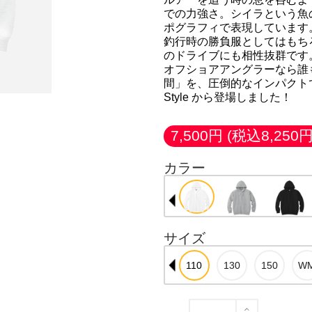
での力強さ。シイラという魚
ポグラフィで表現しています
釣行時の勝負服としてはもち
のドライブにも相性抜群です
オフショアアングラーなら誰
間」を、圧倒的なインパクトで描
Style から登場しました！
7,500円
(税込8,250円
カラー
サイズ