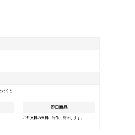
ただくと
即日商品
。
ご注文日の当日
に制作・発送します。