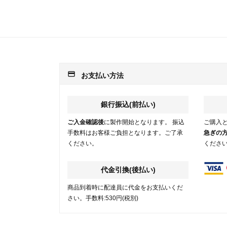
payment
お支払い方法
銀行振込(前払い)
ご入金確認後
に製作開始となります。 振込
ご購入
手数料はお客様ご負担となります。ご了承
急ぎの
ください。
くださ
代金引換(後払い)
商品到着時に配達員に代金をお支払いくだ
さい。手数料:530円(税別)