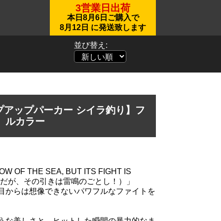
3営業日出荷
本日
8月6日
ご購入で
8月12日
に発送致します
並び替え:
プアップパーカー シイラ釣り】フ
ルカラー
W OF THE SEA, BUT ITS FIGHT IS
の虹だが、その引きは雷鳴のごとし！）」
目からは想像できないパワフルなファイトを
うな美しさと、ヒットした瞬間の暴力的なま