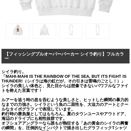
【フィッシングプルオーバーパーカー シイラ釣り】フルカラ
ー
シイラ釣り。
「MAHI-MAHI IS THE RAINBOW OF THE SEA, BUT ITS FIGHT IS
THUNDER!（シイラは海の虹だが、その引きは雷鳴のごとし！）」
シイラの美しい体色と、見た目からは想像できないパワフルなファイ
トを称えた言葉です！
ルアーを追う時の息を呑むような美しさと、ヒットした瞬間の暴力的
なまでの力強さ。シイラという魚の二面性を、大迫力のアートとクー
ルなタイポグラフィで表現しています。
釣行時の勝負服としてはもちろん、夏のタウンユースやアウトドア、
海辺のドライブにも相性抜群です。
オフショアアングラーなら誰もが熱狂する「あの黄金のシイラの興奮
の瞬間」を、圧倒的なインパクトで描き出したグラフィックTシャツ