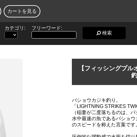
カートを見る
カテゴリ:
フリーワード:
検索
【フィッシングプル
バショウカジキ釣り。
「LIGHTNING STRIKES TWIC
（稲妻が二度落ちるのは、バ
水中最速の魚であるバショウ
のスピードを称えた言葉です
圧倒的な躍動感で水面を切り