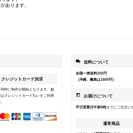
合があります。
local_shipping
送料について
全国一律送料250円
クレジットカード決済
（沖縄、離島は1800円）
と同時に制作が開始となります。
お
today
方
はクレジットカード払いをご利用
お届けについて
い。
平日営業日午前9時
までにご注文い
通常商品