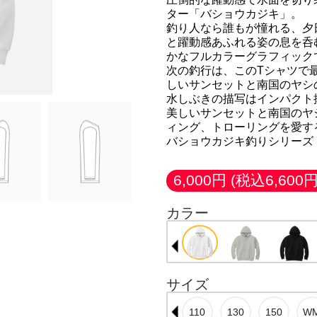
ター「バショウカジキ」。
釣り人なら誰もが憧れる、夕
と躍動感あふれる姿の息を呑
かなフルカラーグラフィック
次の釣行は、このTシャツで
しいサンセットと南国のヤシ
水しぶきの描写はインパクト
美しいサンセットと南国のヤ
ィング、トローリングを愛するアング
バショウカジキ釣りシリーズ
6,000円
(税込6,600円
カラー
サイズ