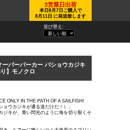
3営業日出荷
本日
8月7日
ご購入で
8月11日
に発送致します
並び替え:
オーバーパーカー バショウカジキ
釣り】モノクロ
E ONLY IN THE PATH OF A SAILFISH!
ショウカジキが通る道だけだ！）」
カジキが、青い閃光のように海を切り裂くそ
。
裂き、ルアーに喰らいつく大海原のスプリン