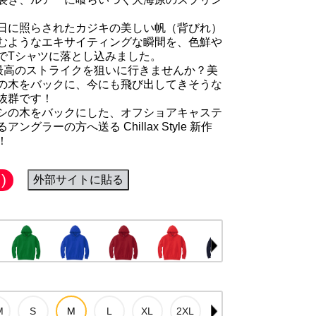
日に照らされたカジキの美しい帆（背びれ）
むようなエキサイティングな瞬間を、色鮮や
でTシャツに落とし込みました。
最高のストライクを狙いに行きませんか？美
の木をバックに、今にも飛び出してきそうな
抜群です！
シの木をバックにした、オフショアキャステ
ラーの方へ送る Chillax Style 新作
！
)
外部サイトに貼る